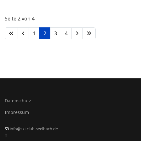
Seite 2 von 4
1
2
3
4
Datenschutz
Impressum
info@ski-club-seelbach.de