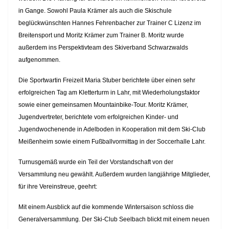
in Gange. Sowohl Paula Krämer als auch die Skischule
beglückwünschten Hannes Fehrenbacher zur Trainer C Lizenz im
Breitensport und Moritz Krämer zum Trainer B. Moritz wurde
außerdem ins Perspektivteam des Skiverband Schwarzwalds
aufgenommen.
Die Sportwartin Freizeit Maria Stuber berichtete über einen sehr
erfolgreichen Tag am Kletterturm in Lahr, mit Wiederholungsfaktor
sowie einer gemeinsamen Mountainbike-Tour. Moritz Krämer,
Jugendvertreter, berichtete vom erfolgreichen Kinder- und
Jugendwochenende in Adelboden in Kooperation mit dem Ski-Club
Meißenheim sowie einem Fußballvormittag in der Soccerhalle Lahr.
Turnusgemäß wurde ein Teil der Vorstandschaft von der
Versammlung neu gewählt. Außerdem wurden langjährige Mitglieder,
für ihre Vereinstreue, geehrt:
Mit einem Ausblick auf die kommende Wintersaison schloss die
Generalversammlung. Der Ski-Club Seelbach blickt mit einem neuen