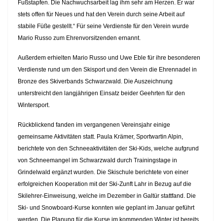
Fußstapfen. Die Nachwuchsarbeit lag ihm sehr am Herzen. Er war
stets offen für Neues und hat den Verein durch seine Arbeit auf
stabile Füße gestellt.“
Für seine Verdienste für den Verein wurde
Mario
Russo zum Ehrenvorsitzenden ernannt.
Außerdem erhielten Mario Russo und Uwe Eble für ihre besonderen
Verdienste rund um den Skisport und den Verein die Ehrennadel in
Bronze des Skiverbands Schwarzwald. Die Auszeichnung
unterstreicht den langjährigen Einsatz beider Geehrten für den
Wintersport.
Rückblickend fanden im vergangenen Vereinsjahr einige
gemeinsame Aktivitäten statt. Paula Krämer, Sportwartin Alpin,
berichtete von den Schneeaktivitäten der Ski-Kids, welche aufgrund
von Schneemangel im Schwarzwald durch Trainingstage in
Grindelwald ergänzt wurden. Die Skischule berichtete von einer
erfolgreichen Kooperation mit der Ski-Zunft Lahr in Bezug auf die
Skilehrer-Einweisung, welche im Dezember in Galtür stattfand. Die
Ski- und Snowboard-Kurse konnten wie geplant im Januar geführt
werden. Die Planung für die Kurse im kommenden Winter ist bereits